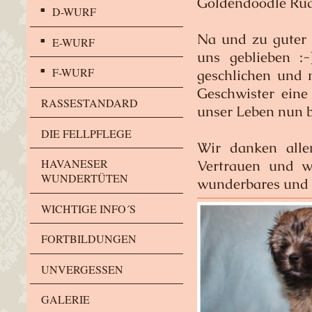
Goldendoodle Rüd
D-WURF
Na und zu guter L
E-WURF
uns geblieben :-
F-WURF
geschlichen und m
Geschwister eine
RASSESTANDARD
unser Leben nun be
DIE FELLPFLEGE
Wir danken alle
HAVANESER
Vertrauen und w
WUNDERTÜTEN
wunderbares und 
WICHTIGE INFO´S
FORTBILDUNGEN
UNVERGESSEN
GALERIE