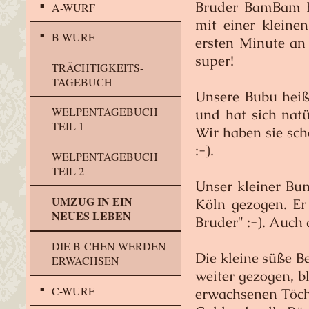
Bruder BamBam Bo
A-WURF
mit einer kleine
B-WURF
ersten Minute an
super!
TRÄCHTIGKEITS-
TAGEBUCH
Unsere Bubu heiß
WELPENTAGEBUCH
und hat sich natü
TEIL 1
Wir haben sie sc
:-).
WELPENTAGEBUCH
TEIL 2
Unser kleiner Bu
UMZUG IN EIN
Köln gezogen. Er
NEUES LEBEN
Bruder" :-). Auch 
DIE B-CHEN WERDEN
Die kleine süße B
ERWACHSEN
weiter gezogen, ble
C-WURF
erwachsenen Töch